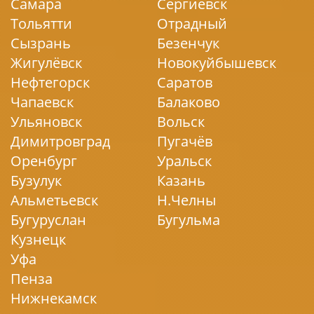
Самара
Сергиевск
Тольятти
Отрадный
Сызрань
Безенчук
Жигулёвск
Новокуйбышевск
Нефтегорск
Саратов
Чапаевск
Балаково
Ульяновск
Вольск
Димитровград
Пугачёв
Оренбург
Уральск
Бузулук
Казань
Альметьевск
Н.Челны
Бугуруслан
Бугульма
Кузнецк
Уфа
Пенза
Нижнекамск